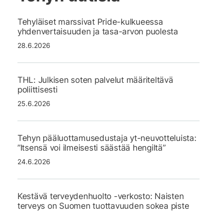
Tehyläiset marssivat Pride-kulkueessa
yhdenvertaisuuden ja tasa-arvon puolesta
28.6.2026
THL: Julkisen soten palvelut määriteltävä
poliittisesti
25.6.2026
Tehyn pääluottamusedustaja yt-neuvotteluista:
”Itsensä voi ilmeisesti säästää hengiltä”
24.6.2026
Kestävä terveydenhuolto -verkosto: Naisten
terveys on Suomen tuottavuuden sokea piste