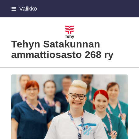
Siirry
Valikko
sivun
sisältöön
Tehyn Satakunnan
ammattiosasto 268 ry