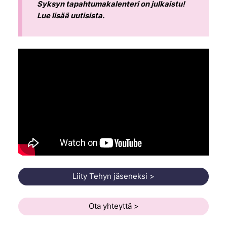
Syksyn tapahtumakalenteri on julkaistu!
Lue lisää uutisista.
YouTube-videon näyttäminen ei onnistunut.
Tarkista selaimen yksityisyysasetukset.
Liity Tehyn jäseneksi >
Ota yhteyttä >