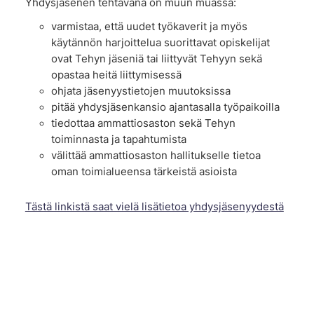
Yhdysjäsenen tehtävänä on muun muassa:
varmistaa, että uudet työkaverit ja myös
käytännön harjoittelua suorittavat opiskelijat
ovat Tehyn jäseniä tai liittyvät Tehyyn sekä
opastaa heitä liittymisessä
ohjata jäsenyystietojen muutoksissa
pitää yhdysjäsenkansio ajantasalla työpaikoilla
tiedottaa ammattiosaston sekä Tehyn
toiminnasta ja tapahtumista
välittää ammattiosaston hallitukselle tietoa
oman toimialueensa tärkeistä asioista
Tästä linkistä saat vielä lisätietoa yhdysjäsenyydestä