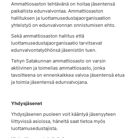
Ammattiosaston tehtävänä on hoitaa jäsentensä
paikallista edunvalvontaa. Ammattiosaston
hallituksen ja luottamusedustajaorganisaation
yhteistyö on edunvalvonnan onnistumisen ehto.
Sekä ammattiosaston hallitus että
luottamusedustajaorganisaatio tarvitsevat
edunvalvontatyöhönsä jäsenistön tuen.
Tehyn Satakunnan ammattiosasto on varsin
aktiivinen ja toimelias ammattiosasto, jonka
tavoitteena on ennenkaikkea valvoa jäsentensä etua
ja toimia jäsentensä edunvalvojana.
Yhdysjäsenet
Yhdysjäsenen puoleen voit kääntyä jäsenyyteen
liittyvissä asioissa, häneltä saat tietoa myös
luottamusedustajista.