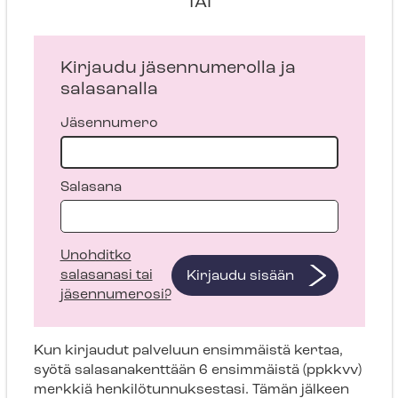
TAI
Kirjaudu jäsennumerolla ja
salasanalla
Jäsennumero
Salasana
Unohditko
salasanasi tai
Kirjaudu sisään
jäsennumerosi?
Kun kirjaudut palveluun ensimmäistä kertaa,
syötä salasanakenttään 6 ensimmäistä (ppkkvv)
merkkiä henkilötunnuksestasi. Tämän jälkeen