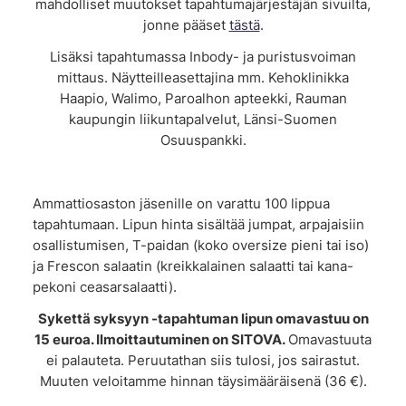
mahdolliset muutokset tapahtumajärjestäjän sivuilta,
jonne pääset
tästä
.
Lisäksi tapahtumassa Inbody- ja puristusvoiman
mittaus. Näytteilleasettajina mm. Kehoklinikka
Haapio, Walimo, Paroalhon apteekki, Rauman
kaupungin liikuntapalvelut, Länsi-Suomen
Osuuspankki.
Ammattiosaston jäsenille on varattu 100 lippua
tapahtumaan. Lipun hinta sisältää jumpat, arpajaisiin
osallistumisen, T-paidan (koko oversize pieni tai iso)
ja Frescon salaatin (kreikkalainen salaatti tai kana-
pekoni ceasarsalaatti).
Sykettä syksyyn -tapahtuman lipun omavastuu on
15 euroa. Ilmoittautuminen on SITOVA.
Omavastuuta
ei palauteta. Peruutathan siis tulosi, jos sairastut.
Muuten veloitamme hinnan täysimääräisenä (36 €).