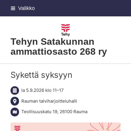
Siirry
Valikko
sivun
sisältöön
Tehyn Satakunnan
ammattiosasto 268 ry
Sykettä syksyyn
la 5.9.2026
klo 11
–
17
Rauman talviharjoitteluhalli
Teollisuuskatu 19, 26100 Rauma