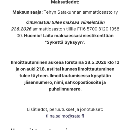
Maksutiedot:
Maksun saaja:
Tehyn Satakunnan ammattiosasto ry
Omavastuu tulee maksaa viimeistään
21.8.2026
ammattiosaston tilille FI16 5700 8120 1958
00.
Huomio! Laita maksaessasi viestikenttään
"Sykettä Syksyyn".
Ilmoittautuminen aukeaa torstaina 28.5.2026 klo 12
ja on auki 21.8. asti tai kunnes ilmoittautuminen
tulee täyteen. Ilmoittautumisessa kysytään
jäsennumero, nimi, sähköpostiosoite ja
puhelinnumero.
Lisätiedot, peruutukset ja jonotukset:
tiina.saimo@sata.fi